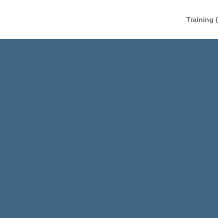
Training 
ICH HABE MEINE
ARBEITSZEIT AU
H/WOCHE REDUZI
UND DAS IST PASSIERT