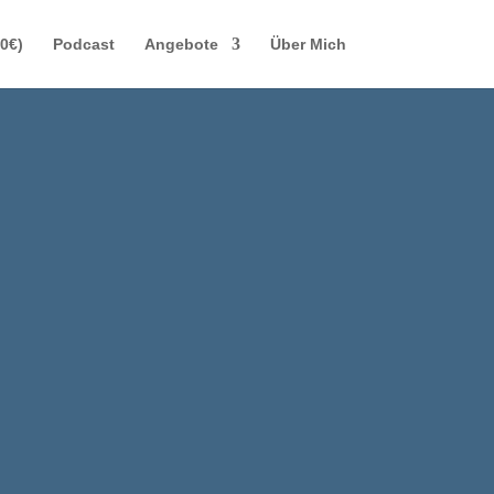
(0€)
Podcast
Angebote
Über Mich
F
ERT