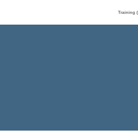
Training 
E KOMME ICH IN 
FLOW?
NICHT, INDEM DU VERSUCHST, IHN ZU