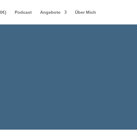
(0€)
Podcast
Angebote
Über Mich
DEN
 ERZWINGEN