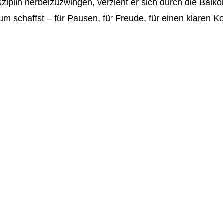
iplin herbeizuzwingen, verzieht er sich durch die Balkon
 schaffst – für Pausen, für Freude, für einen klaren K