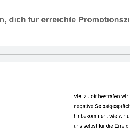
n, dich für erreichte Promotionsz
. Marlies Klamt
|
Glücklich Promovieren Staffel 1 Episo
Viel zu oft bestrafen wi
negative Selbstgespräche
hinbekommen, wie wir 
uns selbst für die Errei