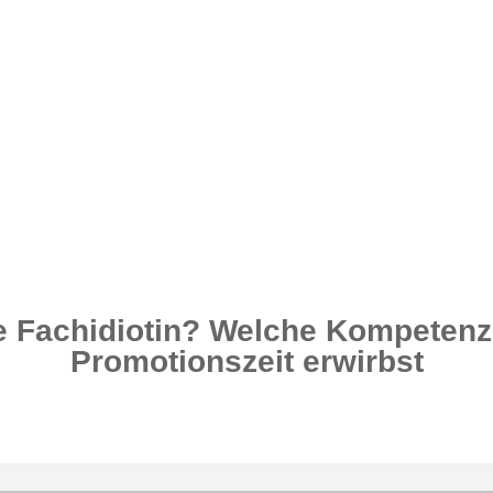
e Fachidiotin? Welche Kompetenze
Promotionszeit erwirbst
. Marlies Klamt
|
Glücklich Promovieren Staffel 1 Episo